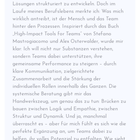
Lösungen strukturiert zu entwickeln. Doch im
May 5, 2026
Laufe meines Berufslebens merkte ich: Was mich
wirklich antreibt, ist der Mensch und das Team
Agile Methoden beim
hinter den Prozessen. Inspiriert durch das Buch
wissenschaftlichen Arbeiten?
„High-Impact Tools for Teams“ von Stefano
Das Buch von Stefano Mastrogiacomo und Alex
Mastrogiacomo und Alex Osterwalder, wurde mir
Osterwalder “High Impact Tools for Teams”
klar: Ich will nicht nur Substanzen verstehen,
beruht auf der agilen Arbeitsweise. Bereits
sondern Teams dabei unterstützen, ihre
meinem letzten Artikel habe ich geschrieben, dass
gemeinsame Performance zu steigern – durch
dieses Buch dafür gesorgt hat, dass ich die
klare Kommunikation, zielgerichtete
Ausbildung zur systemischen Beraterin
Zusammenarbeit und die Stärkung der
angefangen habe.
individuellen Rollen innerhalb des Ganzen. Die
systemische Beratung gibt mir das
...
Handwerkszeug, um genau das zu tun: Brücken zu
bauen zwischen Logik und Empathie, zwischen
weiterlesen
Struktur und Dynamik. Und ja, manchmal
überrascht es – aber für mich fühlt es sich wie die
perfekte Ergänzung an, um Teams dabei zu
helfen, ihr volles Potenzial zu entfalten. Wie sieht