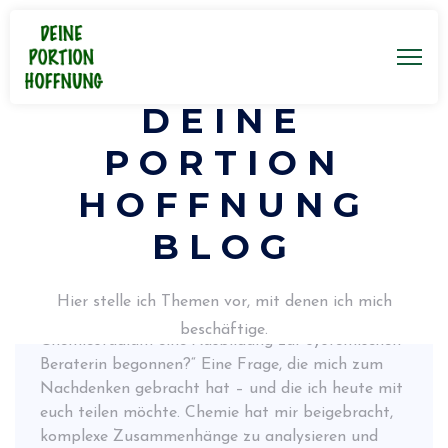
DEINE
PORTION
May 4, 2026
HOFFNUNG
Von der Chemie zur systemischen
Beratung – warum dieser
BLOG
Wechsel?
In meinem letzten Bewerbungsgespräch wurde ich
Hier stelle ich Themen vor, mit denen ich mich
gefragt: „Warum haben Sie nach dem
beschäftige.
Chemiestudium eine Ausbildung zur systemischen
Beraterin begonnen?“ Eine Frage, die mich zum
Nachdenken gebracht hat – und die ich heute mit
euch teilen möchte. Chemie hat mir beigebracht,
komplexe Zusammenhänge zu analysieren und