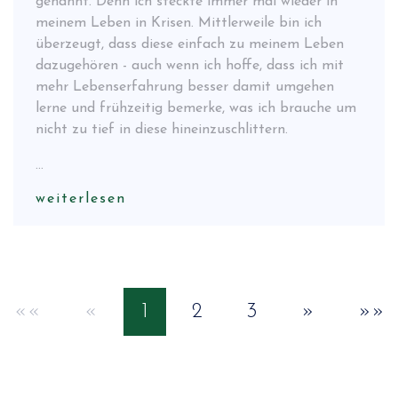
genannt. Denn ich steckte immer mal wieder in
meinem Leben in Krisen. Mittlerweile bin ich
überzeugt, dass diese einfach zu meinem Leben
dazugehören - auch wenn ich hoffe, dass ich mit
mehr Lebenserfahrung besser damit umgehen
lerne und frühzeitig bemerke, was ich brauche um
nicht zu tief in diese hineinzuschlittern.
...
weiterlesen
««
«
1
2
3
»
»»